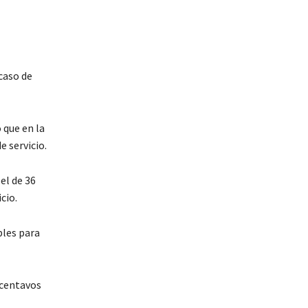
caso de
 que en la
 servicio.
el de 36
cio.
bles para
 centavos