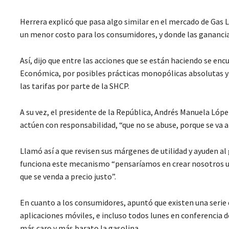
Herrera explicó que pasa algo similar en el mercado de Gas LP
un menor costo para los consumidores, y donde las ganancia
Así, dijo que entre las acciones que se están haciendo se e
Económica, por posibles prácticas monopólicas absolutas y
las tarifas por parte de la SHCP.
A su vez, el presidente de la República, Andrés Manuela Lópe
actúen con responsabilidad, “que no se abuse, porque se va 
Llamó así a que revisen sus márgenes de utilidad y ayuden al 
funciona este mecanismo “pensaríamos en crear nosotros un 
que se venda a precio justo”.
En cuanto a los consumidores, apuntó que existen una seri
aplicaciones móviles, e incluso todos lunes en conferencia 
más caro y más barato la gasolina.