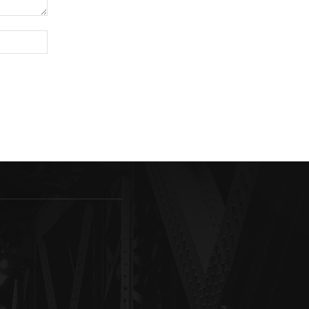
Sitio
web: