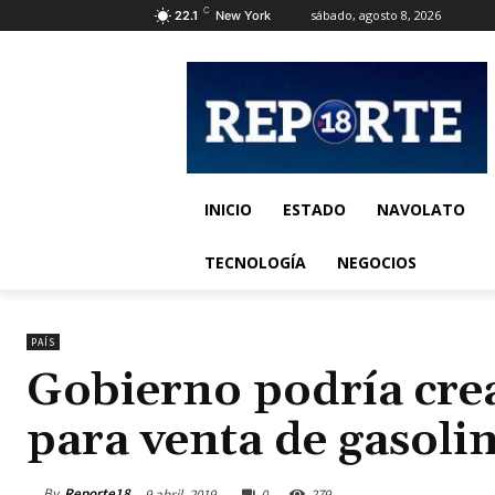
C
sábado, agosto 8, 2026
22.1
New York
INICIO
ESTADO
NAVOLATO
TECNOLOGÍA
NEGOCIOS
PAÍS
Gobierno podría crea
para venta de gasoli
By
Reporte18
9 abril, 2019
0
279