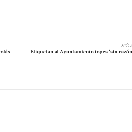
C
o
m
p
Artícu
ar
colás
Etiquetan al Ayuntamiento topes ‘sin razón’
ir