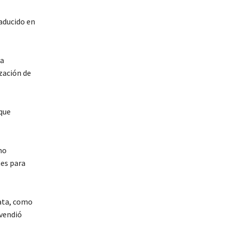
raducido en
ia
zación de
 que
no
tes para
ata, como
 vendió