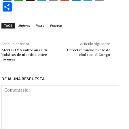
ce
h
wi
m
m
es
le
o
C
b
at
tt
ai
ai
se
gr
p
o
o
sA
er
l
l
n
a
y
m
TAGS
Mujeres
Pesca
Proceso
o
p
ge
m
Li
p
k
p
r
n
ar
Artículo anterior
Artículo siguiente
k
tir
Alerta OMS sobre auge de
Detectan nuevo brote de
bolsitas de nicotina entre
ébola en el Congo
jóvenes
DEJA UNA RESPUESTA