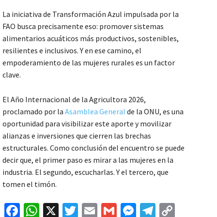
La iniciativa de Transformación Azul impulsada por la
FAO busca precisamente eso: promover sistemas
alimentarios acuáticos más productivos, sostenibles,
resilientes e inclusivos. Y en ese camino, el
empoderamiento de las mujeres rurales es un factor
clave.
El Año Internacional de la Agricultora 2026,
proclamado por la
Asamblea General
de la ONU, es una
oportunidad para visibilizar este aporte y movilizar
alianzas e inversiones que cierren las brechas
estructurales. Como conclusión del encuentro se puede
decir que, el primer paso es mirar a las mujeres en la
industria. El segundo, escucharlas. Y el tercero, que
tomen el timón.
Fa
W
X
T
E
G
M
Te
C