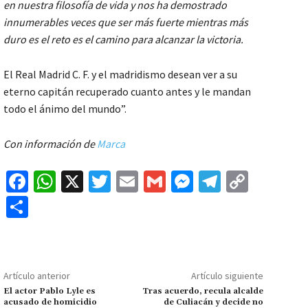
en nuestra filosofía de vida y nos ha demostrado
innumerables veces que ser más fuerte mientras más
duro es el reto es el camino para alcanzar la victoria.
El Real Madrid C. F. y el madridismo desean ver a su
eterno capitán recuperado cuanto antes y le mandan
todo el ánimo del mundo”.
Con información de
Marca
Fa
W
X
T
E
G
M
Te
C
ce
h
wi
m
m
es
le
o
C
b
at
tt
ai
ai
se
gr
p
o
o
sA
er
l
l
n
a
y
m
o
p
ge
m
Li
p
Artículo anterior
Artículo siguiente
k
p
r
n
ar
El actor Pablo Lyle es
Tras acuerdo, recula alcalde
acusado de homicidio
de Culiacán y decide no