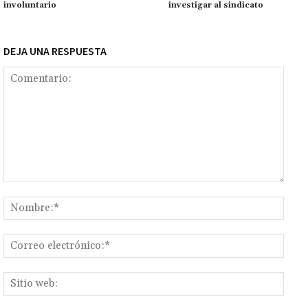
k
tir
involuntario
investigar al sindicato
DEJA UNA RESPUESTA
Comentario:
Nomb
Corr
elect
Sitio
web: