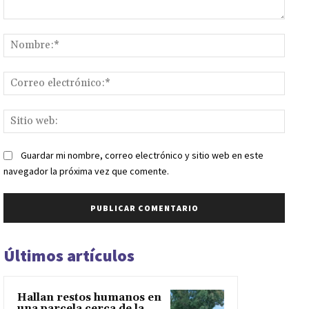
Comentario:
Nomb
Corr
elect
Sitio
web:
Guardar mi nombre, correo electrónico y sitio web en este
navegador la próxima vez que comente.
Últimos artículos
Hallan restos humanos en
una parcela cerca de la