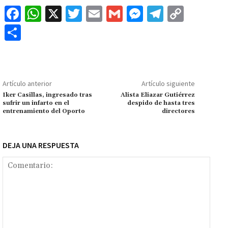
Fa
W
X
T
E
G
M
Te
C
ce
h
wi
m
m
es
le
o
C
b
at
tt
ai
ai
se
gr
p
o
o
sA
er
l
l
n
a
y
m
o
p
ge
m
Li
p
Artículo anterior
Artículo siguiente
k
p
r
n
ar
Iker Casillas, ingresado tras
Alista Eliazar Gutiérrez
sufrir un infarto en el
despido de hasta tres
k
tir
entrenamiento del Oporto
directores
DEJA UNA RESPUESTA