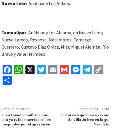
Nuevo León
: Anáhuac y Los Aldama.
Tamaulipas
: Anáhuac y Los Aldama, en Nuevo León;
Nuevo Laredo, Reynosa, Matamoros, Camargo,
Guerrero, Gustavo Díaz Ordaz, Mier, Miguel Alemán, Río
Bravo y Valle Hermoso.
Fa
W
X
T
E
G
M
Te
C
ce
h
wi
m
m
es
le
o
C
b
at
tt
ai
ai
se
gr
p
o
o
sA
er
l
l
n
a
y
m
o
p
ge
m
Li
p
Artículo anterior
Artículo siguiente
k
p
r
n
ar
Juan Guaidó confirma que
Torturan y queman a vecino
son ya 17 los muertos en los
de Villa Juárez en la 50,
k
tir
hospitales por el apagón en
Navolato