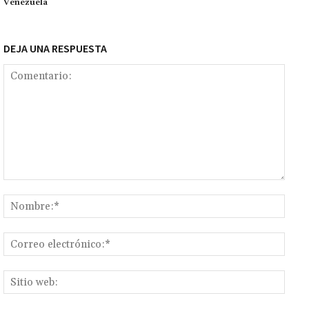
Venezuela
DEJA UNA RESPUESTA
Comentario:
Nomb
Corr
elect
Sitio
web: