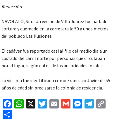
Redacción
NAVOLATO, Sin.- Un vecino de Villa Juárez fue hallado
tortura y quemado en la carretera la 50 a unos metros
del poblado Las Ilusiones.
El cadáver fue reportado casi al filo del medio día a un
costado del carril norte por personas que circulaban
por el lugar, según datos de las autoridades locales.
La víctima fue identificado como Francsico Javier de 55
años de edad sin precisarse la colonia de residencia.
Fa
W
X
T
E
G
M
Te
C
ce
h
wi
m
m
es
le
o
C
b
at
tt
ai
ai
se
gr
p
o