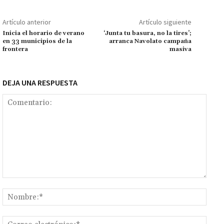
o
sA
er
l
l
n
a
y
m
o
p
ge
m
Li
p
Artículo anterior
Artículo siguiente
k
p
r
n
ar
Inicia el horario de verano
‘Junta tu basura, no la tires’;
en 33 municipios de la
arranca Navolato campaña
k
tir
frontera
masiva
DEJA UNA RESPUESTA
Comentario:
Nomb
Corr