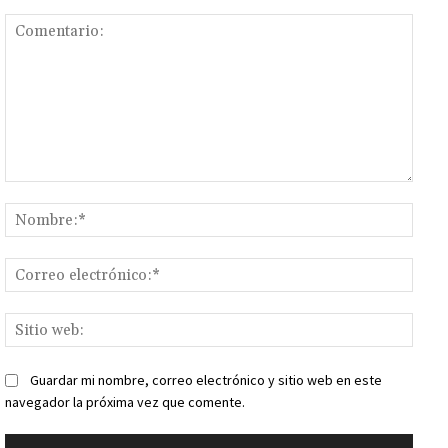
Comentario:
Nomb
Corr
elect
Sitio
web:
Guardar mi nombre, correo electrónico y sitio web en este
navegador la próxima vez que comente.