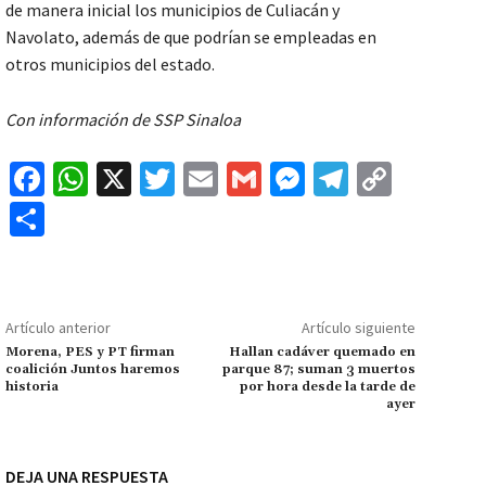
de manera inicial los municipios de Culiacán y
Navolato, además de que podrían se empleadas en
otros municipios del estado.
Con información de SSP Sinaloa
Fa
W
X
T
E
G
M
Te
C
ce
h
wi
m
m
es
le
o
C
b
at
tt
ai
ai
se
gr
p
o
o
sA
er
l
l
n
a
y
m
o
p
ge
m
Li
p
Artículo anterior
Artículo siguiente
k
p
r
n
ar
Morena, PES y PT firman
Hallan cadáver quemado en
coalición Juntos haremos
parque 87; suman 3 muertos
k
tir
historia
por hora desde la tarde de
ayer
DEJA UNA RESPUESTA