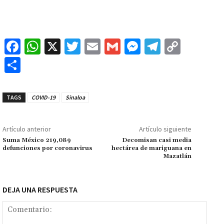
Fa
W
X
T
E
G
M
Te
C
ce
h
wi
m
m
es
le
o
C
b
at
tt
ai
ai
se
gr
p
o
o
sA
er
l
l
n
a
y
m
TAGS
COVID-19
Sinaloa
o
p
ge
m
Li
p
k
p
r
n
ar
Artículo anterior
Artículo siguiente
k
tir
Suma México 219,089
Decomisan casi media
defunciones por coronavirus
hectárea de mariguana en
Mazatlán
DEJA UNA RESPUESTA