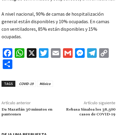
A nivel nacional, 90% de camas de hospitalización
general están disponibles y 10% ocupadas. En camas
con ventiladores, 85% están disponibles y 15%
ocupadas.
Fa
W
X
T
E
G
M
Te
C
ce
h
wi
m
m
es
le
o
C
b
at
tt
ai
ai
se
gr
p
o
o
sA
er
l
l
n
a
y
m
TAGS
COVID-19
México
o
p
ge
m
Li
p
k
p
r
n
ar
Artículo anterior
Artículo siguiente
k
tir
Da Mazatlán 30 minutos en
Rebasa Sinaloa los 38,500
panteones
casos de COVID-19
DEJA UNA RESPUESTA