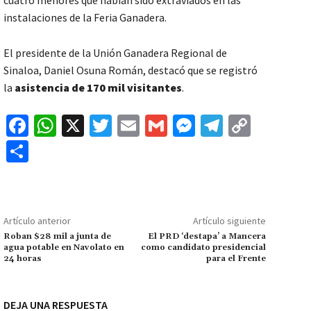
instalaciones de la Feria Ganadera.
El presidente de la Unión Ganadera Regional de
Sinaloa, Daniel Osuna Román, destacó que se registró
la
asistencia de 170 mil visitantes
.
Fa
W
X
T
E
G
M
Te
C
ce
h
wi
m
m
es
le
o
C
b
at
tt
ai
ai
se
gr
p
o
o
sA
er
l
l
n
a
y
m
o
p
ge
m
Li
p
Artículo anterior
Artículo siguiente
k
p
r
n
ar
Roban $28 mil a junta de
El PRD ‘destapa’ a Mancera
agua potable en Navolato en
como candidato presidencial
k
tir
24 horas
para el Frente
DEJA UNA RESPUESTA