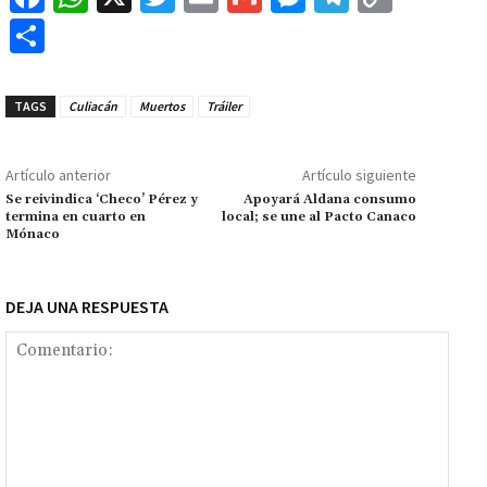
ce
h
wi
m
m
es
le
o
C
b
at
tt
ai
ai
se
gr
p
o
o
sA
er
l
l
n
a
y
m
TAGS
Culiacán
Muertos
Tráiler
o
p
ge
m
Li
p
k
p
r
n
ar
Artículo anterior
Artículo siguiente
k
tir
Se reivindica ‘Checo’ Pérez y
Apoyará Aldana consumo
termina en cuarto en
local; se une al Pacto Canaco
Mónaco
DEJA UNA RESPUESTA