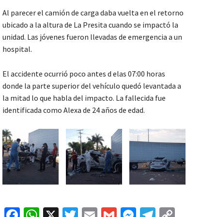
Al parecer el camión de carga daba vuelta en el retorno
ubicado a la altura de La Presita cuando se impactó la
unidad. Las jóvenes fueron llevadas de emergencia a un
hospital.
El accidente ocurrió poco antes d elas 07:00 horas
donde la parte superior del vehículo quedó levantada a
la mitad lo que habla del impacto. La fallecida fue
identificada como Alexa de 24 años de edad.
Fa
W
X
T
E
G
M
Te
C