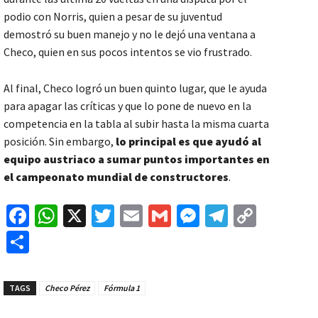
podio con Norris, quien a pesar de su juventud
demostró su buen manejo y no le dejó una ventana a
Checo, quien en sus pocos intentos se vio frustrado.
Al final, Checo logró un buen quinto lugar, que le ayuda
para apagar las críticas y que lo pone de nuevo en la
competencia en la tabla al subir hasta la misma cuarta
posición. Sin embargo,
lo principal es que ayudó al
equipo austriaco a sumar puntos importantes en
el campeonato mundial de constructores
.
Fa
W
X
T
E
G
M
Te
C
ce
h
wi
m
m
es
le
o
C
b
at
tt
ai
ai
se
gr
p
o
o
sA
er
l
l
n
a
y
m
TAGS
Checo Pérez
Fórmula 1
o
p
ge
m
Li
p