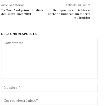
k
p
r
n
ar
Artículo anterior
Artículo siguiente
k
tir
Es Cruz Azul primer finalista
Se impactan con tráiler al
del Guardianes 2021
norte de Culiacán: un muerto
y 3 heridos
DEJA UNA RESPUESTA
Comentario:
Nomb
Corr
elect