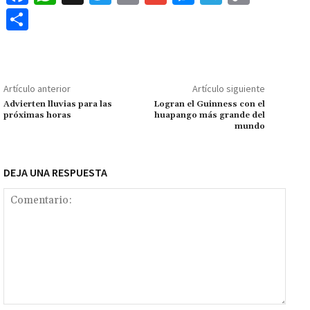
ce
h
wi
m
m
es
le
o
C
b
at
tt
ai
ai
se
gr
p
o
o
sA
er
l
l
n
a
y
m
o
p
ge
m
Li
p
Artículo anterior
Artículo siguiente
k
p
r
n
ar
Advierten lluvias para las
Logran el Guinness con el
próximas horas
huapango más grande del
k
tir
mundo
DEJA UNA RESPUESTA