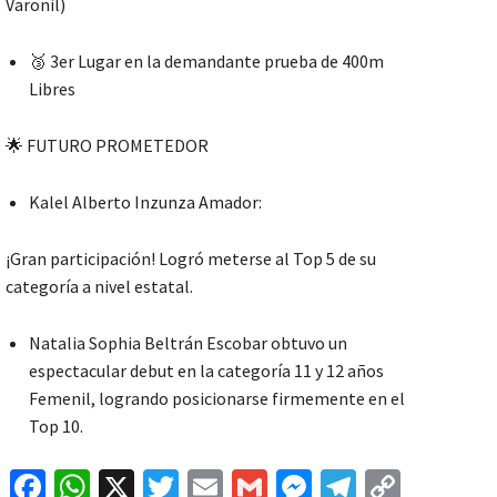
Varonil)
🥉 3er Lugar en la demandante prueba de 400m
Libres
🌟 FUTURO PROMETEDOR
Kalel Alberto Inzunza Amador:
¡Gran participación! Logró meterse al Top 5 de su
categoría a nivel estatal.
Natalia Sophia Beltrán Escobar obtuvo un
espectacular debut en la categoría 11 y 12 años
Femenil, logrando posicionarse firmemente en el
Top 10.
Fa
W
X
T
E
G
M
Te
C