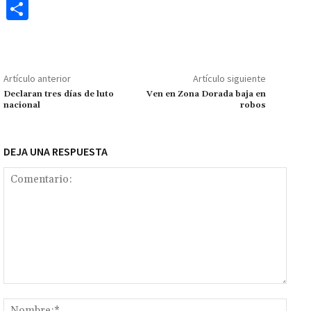
ce
h
wi
m
m
es
le
o
C
b
at
tt
ai
ai
se
gr
p
o
o
sA
er
l
l
n
a
y
m
o
p
ge
m
Li
p
Artículo anterior
Artículo siguiente
k
p
r
n
ar
Declaran tres días de luto
Ven en Zona Dorada baja en
nacional
robos
k
tir
DEJA UNA RESPUESTA
Comentario:
Nomb