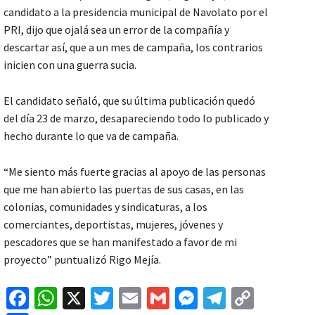
candidato a la presidencia municipal de Navolato por el
PRI, dijo que ojalá sea un error de la compañía y
descartar así, que a un mes de campaña, los contrarios
inicien con una guerra sucia.
El candidato señaló, que su última publicación quedó
del día 23 de marzo, desapareciendo todo lo publicado y
hecho durante lo que va de campaña.
“Me siento más fuerte gracias al apoyo de las personas
que me han abierto las puertas de sus casas, en las
colonias, comunidades y sindicaturas, a los
comerciantes, deportistas, mujeres, jóvenes y
pescadores que se han manifestado a favor de mi
proyecto” puntualizó Rigo Mejía.
Fa
W
X
T
E
G
M
Te
C