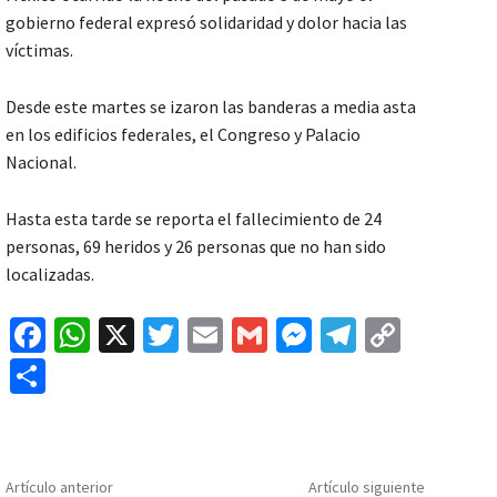
gobierno federal expresó solidaridad y dolor hacia las
víctimas.
Desde este martes se izaron las banderas a media asta
en los edificios federales, el Congreso y Palacio
Nacional.
Hasta esta tarde se
reporta el fallecimiento de 24
personas, 69 heridos y 26 personas que no han sido
localizadas.
Fa
W
X
T
E
G
M
Te
C
ce
h
wi
m
m
es
le
o
C
b
at
tt
ai
ai
se
gr
p
o
o
sA
er
l
l
n
a
y
m
o
p
ge
m
Li
p
Artículo anterior
Artículo siguiente