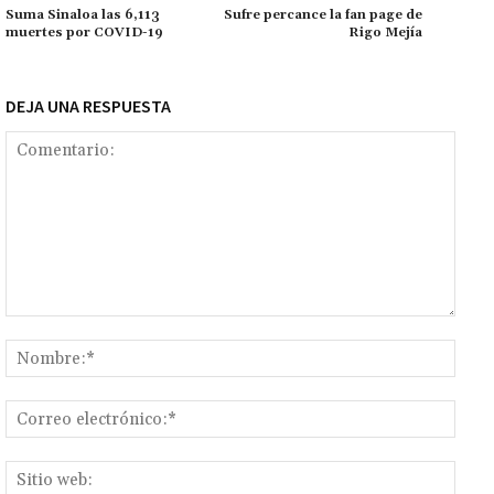
k
p
r
n
ar
Suma Sinaloa las 6,113
Sufre percance la fan page de
muertes por COVID-19
Rigo Mejía
k
tir
DEJA UNA RESPUESTA
Comentario:
Nomb
Corr
elect
Sitio