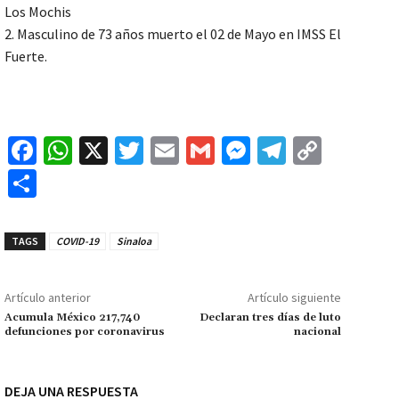
Los Mochis
2. Masculino de 73 años muerto el 02 de Mayo en IMSS El
Fuerte.
Fa
W
X
T
E
G
M
Te
C
ce
h
wi
m
m
es
le
o
C
b
at
tt
ai
ai
se
gr
p
o
o
sA
er
l
l
n
a
y
m
TAGS
COVID-19
Sinaloa
o
p
ge
m
Li
p
k
p
r
n
ar
Artículo anterior
Artículo siguiente
k
tir
Acumula México 217,740
Declaran tres días de luto
defunciones por coronavirus
nacional
DEJA UNA RESPUESTA