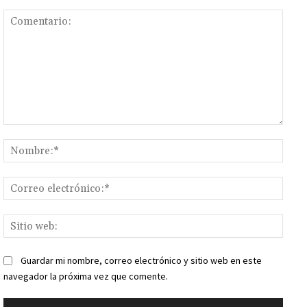
Comentario:
Nomb
Corr
elect
Sitio
web:
Guardar mi nombre, correo electrónico y sitio web en este
navegador la próxima vez que comente.